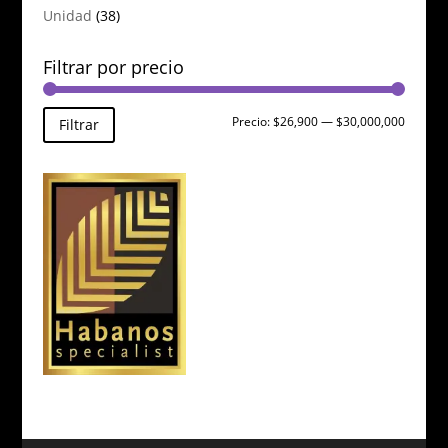
Unidad
(38)
Filtrar por precio
Precio
Precio
Precio:
$26,900
—
$30,000,000
Filtrar
mínimo
máxim