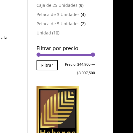
Caja de 25 Unidades
(9)
Petaca de 3 Unidades
(4)
Petaca de 5 Unidades
(2)
Unidad
(10)
Lata
Filtrar por precio
Precio
Precio
Precio:
$44,900
—
Filtrar
mínimo
máximo
$3,097,500