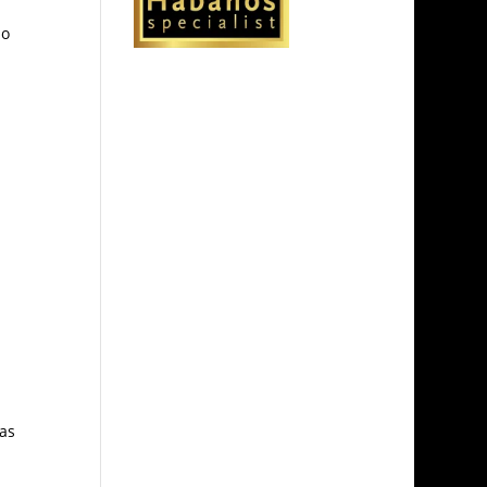
bo
tas