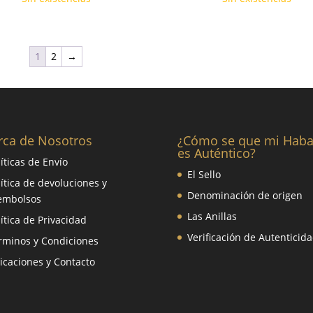
1
2
→
rca de Nosotros
¿Cómo se que mi Hab
es Auténtico?
líticas de Envío
El Sello
lítica de devoluciones y
Denominación de origen
embolsos
Las Anillas
lítica de Privacidad
Verificación de Autenticid
rminos y Condiciones
icaciones y Contacto