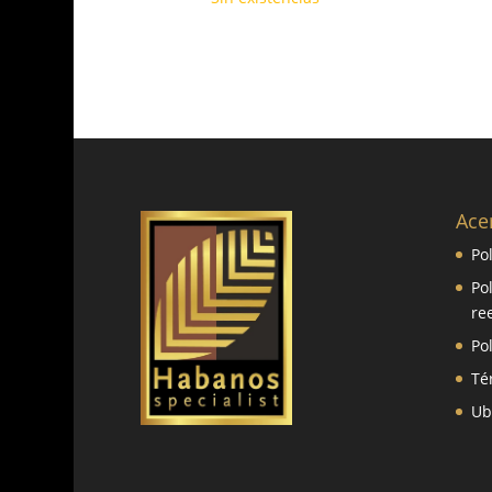
Ace
Po
Po
re
Po
Té
Ub