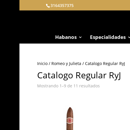
3164357375
Habanos
Especialidades
Inicio
/
Romeo y Julieta
/ Catalogo Regular RyJ
Catalogo Regular RyJ
Mostrando 1–9 de 11 resultados