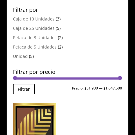
Filtrar por
Caja de 10 Unidades
(3)
Caja de 25 Unidades
(5)
Petaca de 3 Unidades
(2)
Petaca de 5 Unidades
(2)
Unidad
(5)
Filtrar por precio
Precio
Precio
Precio:
$51,900
—
$1,647,500
Filtrar
mínimo
máxim