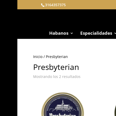
3164357375
Habanos
Especialidades
Inicio
/ Presbyterian
Presbyterian
Mostrando los 2 resultados