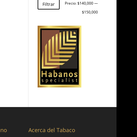
Precio
Precio
Precio:
$140,000
—
Filtrar
mínimo
máximo
$150,000
ano
Acerca del Tabaco