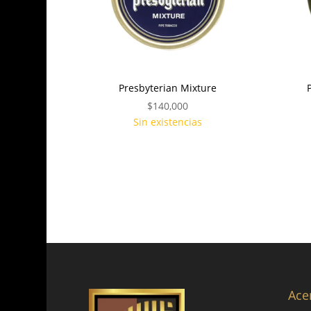
Presbyterian Mixture
$
140,000
Sin existencias
Ace