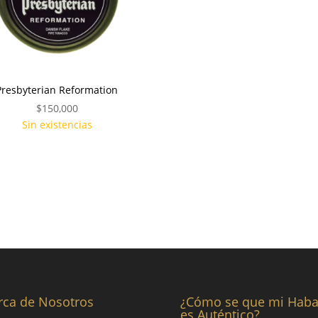
Presbyterian Reformation
$
150,000
Sin existencias
rca de Nosotros
¿Cómo se que mi Hab
es Auténtico?