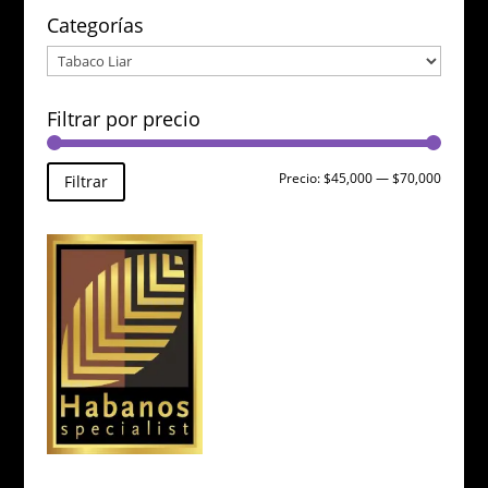
Categorías
Filtrar por precio
Precio
Precio
Precio:
$45,000
—
$70,000
Filtrar
mínimo
máxim