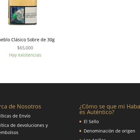
eblo Clásico Sobre de 30g
$
65,000
Hay existencias
rca de Nosotros
¿Cómo se que mi Hab
es Auténtico?
líticas de Envío
El Sello
lítica de devoluciones y
Denominación de origen
embolsos