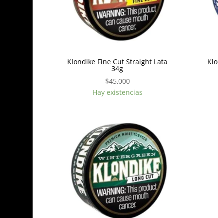
Klondike Fine Cut Straight Lata
Kl
34g
$
45,000
Hay existencias