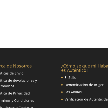
rca de Nosotros
¿Cómo se que mi Hab
es Auténtico?
líticas de Envío
El Sello
lítica de devoluciones y
Denominación de origen
embolsos
Las Anillas
lítica de Privacidad
Verificación de Autenticid
rminos y Condiciones
icaciones y Contacto