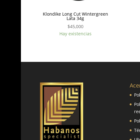
Klondike Long Cut Wintergreen
Lata 34g
$
45,000
Hay existencias
Ace
Po
Po
re
Po
Té
Ub