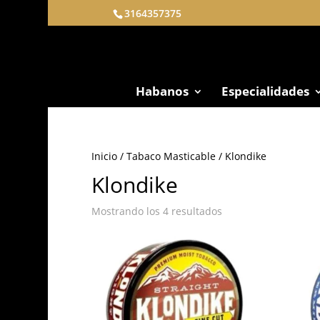
3164357375
Habanos
Especialidades
Inicio
/
Tabaco Masticable
/ Klondike
Klondike
Mostrando los 4 resultados