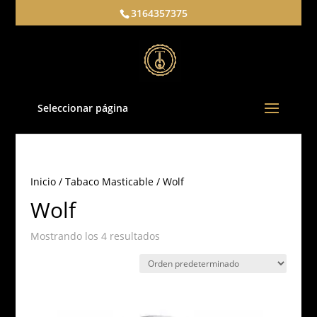
3164357375
Seleccionar página
Inicio
/
Tabaco Masticable
/ Wolf
Wolf
Mostrando los 4 resultados