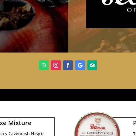
xe Mixture
nia y Cavendish Negro
T