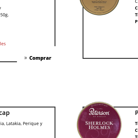
C
y
C
 50g.
T
P
les
Comprar
cap
ia, Latakia, Perique y
T
C
T