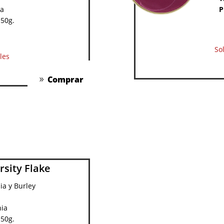
sa
P
 50g.
So
les
Comprar
rsity Flake
nia y Burley
nia
 50g.