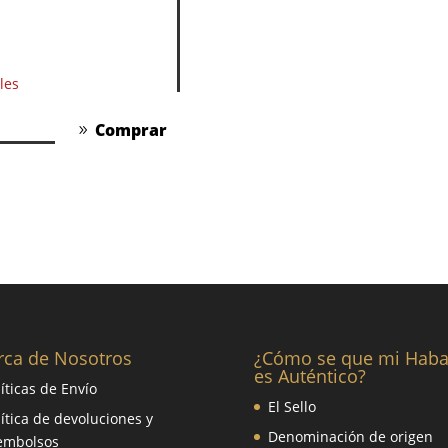
les
Comprar
rca de Nosotros
¿Cómo se que mi Hab
es Auténtico?
líticas de Envío
El Sello
lítica de devoluciones y
Denominación de origen
embolsos