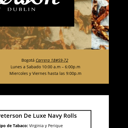
Bogotá
Carrera 18#59-72
Lunes a Sabado 10:00 a.m – 6:00p.m
Miercoles y Viernes hasta las 9:00p.m
Peterson De Luxe Navy Rolls
ipo de Tabaco:
Virginia y Perique