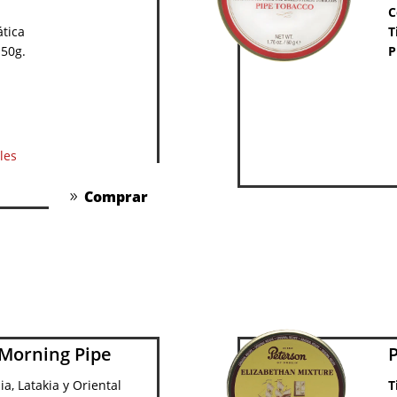
C
tica
T
 50g.
P
les
Comprar
 Morning Pipe
nia, Latakia y Oriental
T