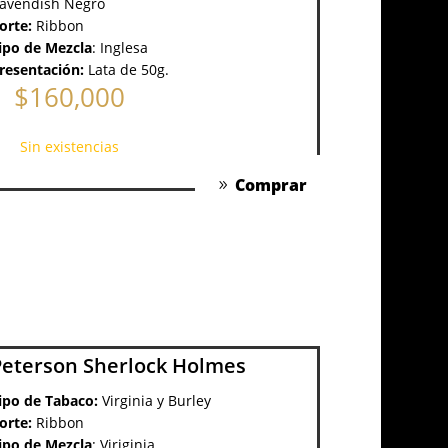
avendish Negro
orte:
Ribbon
ipo de Mezcla
:
Inglesa
resentación:
Lata de 50g.
$
160,000
Sin existencias
Comprar
Peterson Sherlock Holmes
ipo de Tabaco:
Virginia y Burley
orte:
Ribbon
ipo de Mezcla
:
Viriginia