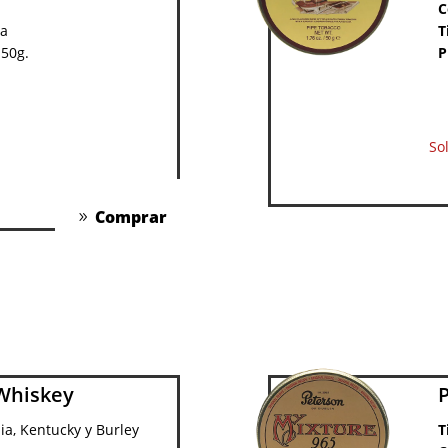
C
sa
T
 50g.
P
So
Comprar
 Whiskey
nia, Kentucky y Burley
T