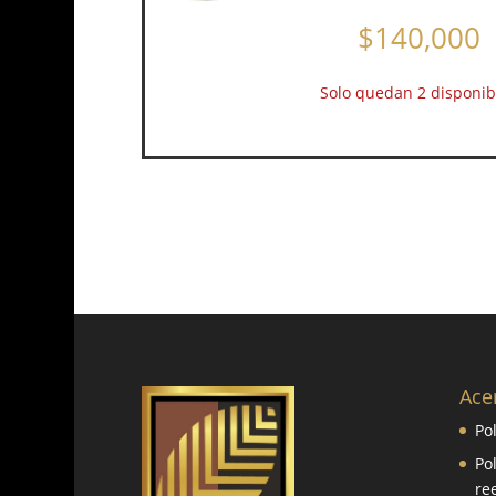
$
140,000
Solo quedan 2 disponib
Ace
Po
Po
re