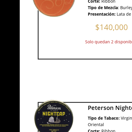
Corte:
Ribbon
Tipo de Mezcla
:
Burle
Presentación:
Lata de
$
140,000
Solo quedan 2 disponib
Peterson Night
Tipo de Tabaco:
Virgin
Oriental
Corte:
Ribbon