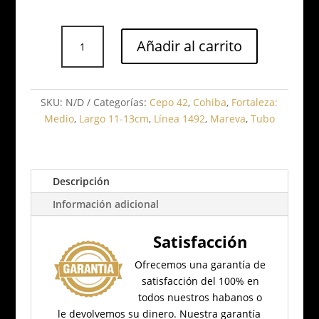
Cohiba
Añadir al carrito
Siglo
II
Tubo
cantidad
SKU:
N/D
Categorías:
Cepo 42
,
Cohiba
,
Fortaleza:
Medio
,
Largo 11-13cm
,
Línea 1492
,
Mareva
,
Tubo
Descripción
Información adicional
Satisfacción
Ofrecemos una garantía de
satisfacción del 100% en
todos nuestros habanos o
le devolvemos su dinero.
Nuestra garantía