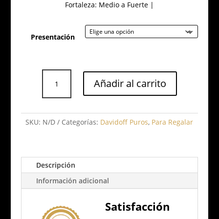
Fortaleza: Medio a Fuerte |
Presentación
Davidoff
Añadir al carrito
Puro
Dominicano
Short
Robusto
SKU:
N/D
Categorías:
Davidoff Puros
,
Para Regalar
cantidad
Descripción
Información adicional
Satisfacción