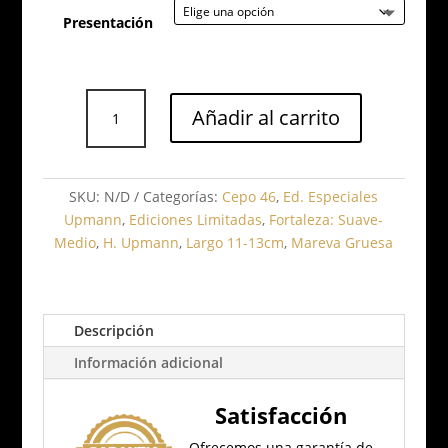
Presentación
H.
Añadir al carrito
Upmann
Propios
Ed.
Limitada
SKU:
N/D
Categorías:
Cepo 46
,
Ed. Especiales
2018
Upmann
,
Ediciones Limitadas
,
Fortaleza: Suave-
cantidad
Medio
,
H. Upmann
,
Largo 11-13cm
,
Mareva Gruesa
Descripción
Información adicional
Satisfacción
Ofrecemos una garantía de