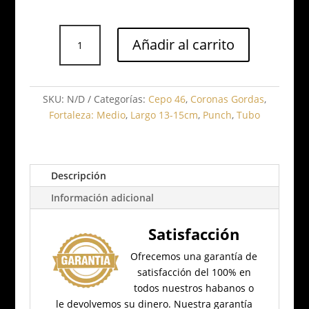
Punch,
Añadir al carrito
Punch
Punch
Tubo
cantidad
SKU:
N/D
Categorías:
Cepo 46
,
Coronas Gordas
,
Fortaleza: Medio
,
Largo 13-15cm
,
Punch
,
Tubo
Descripción
Información adicional
Satisfacción
Ofrecemos una garantía de
satisfacción del 100% en
todos nuestros habanos o
le devolvemos su dinero.
Nuestra garantía