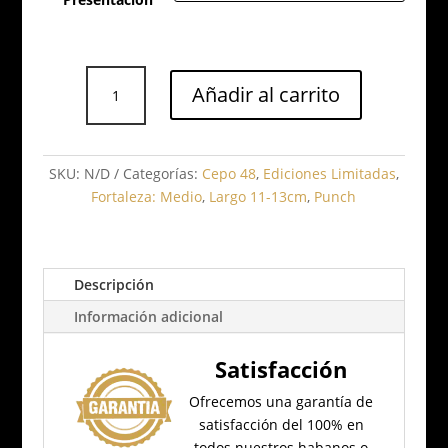
Punch
Añadir al carrito
Regios
Ed.
Limitada
2017
SKU:
N/D
Categorías:
Cepo 48
,
Ediciones Limitadas
,
cantidad
Fortaleza: Medio
,
Largo 11-13cm
,
Punch
Descripción
Información adicional
Satisfacción
Ofrecemos una garantía de
satisfacción del 100% en
todos nuestros habanos o