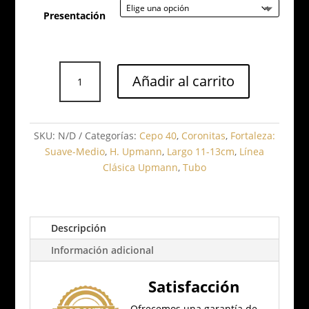
Presentación
H.
Añadir al carrito
Upmann
Coronas
Minor
cantidad
SKU:
N/D
Categorías:
Cepo 40
,
Coronitas
,
Fortaleza:
Suave-Medio
,
H. Upmann
,
Largo 11-13cm
,
Línea
Clásica Upmann
,
Tubo
Descripción
Información adicional
Satisfacción
Ofrecemos una garantía de