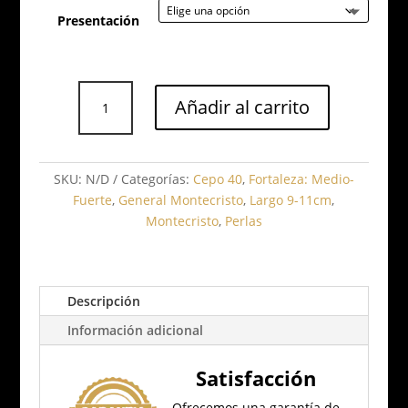
Presentación
Montecristo,
Añadir al carrito
Montecristo
No.
5
cantidad
SKU:
N/D
Categorías:
Cepo 40
,
Fortaleza: Medio-
Fuerte
,
General Montecristo
,
Largo 9-11cm
,
Montecristo
,
Perlas
Descripción
Información adicional
Satisfacción
Ofrecemos una garantía de