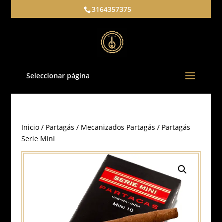
3164357375
Seleccionar página
Inicio
/
Partagás
/
Mecanizados Partagás
/ Partagás
Serie Mini