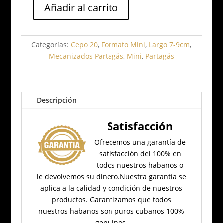
Añadir al carrito
Partagás
Serie
Mini
Categorías:
Cepo 20
,
Formato Mini
,
Largo 7-9cm
,
cantidad
Mecanizados Partagás
,
Mini
,
Partagás
Descripción
Satisfacción
Ofrecemos una garantía de
satisfacción del 100% en
todos nuestros habanos o
le devolvemos su dinero.
Nuestra garantía se
aplica a la calidad y condición de nuestros
productos.
Garantizamos que todos
nuestros habanos son puros cubanos 100%
genuinos.