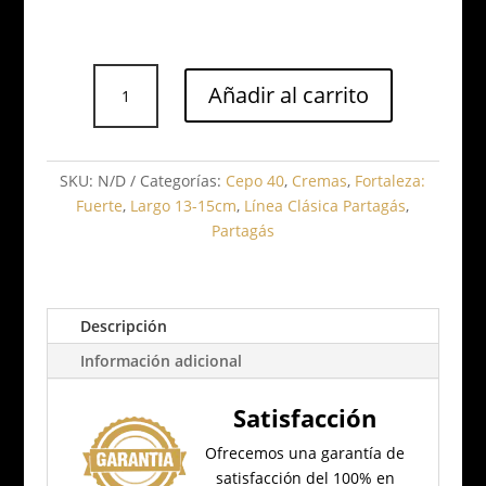
Partagás
Añadir al carrito
Super
Partagas
cantidad
SKU:
N/D
Categorías:
Cepo 40
,
Cremas
,
Fortaleza:
Fuerte
,
Largo 13-15cm
,
Línea Clásica Partagás
,
Partagás
Descripción
Información adicional
Satisfacción
Ofrecemos una garantía de
satisfacción del 100% en