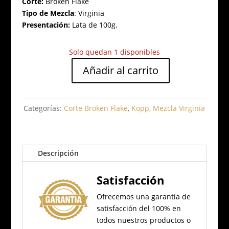
Corte:
Broken Flake
Tipo de Mezcla
:
Virginia
Presentación:
Lata de 100g.
Solo quedan 1 disponibles
Añadir al carrito
Kopp
Flame
1919
Categorías:
Corte Broken Flake
,
Kopp
,
Mezcla Virginia
Edición
Limitada
2026
cantidad
Descripción
Satisfacción
Ofrecemos una garantía de
satisfacción del 100% en
todos nuestros productos o