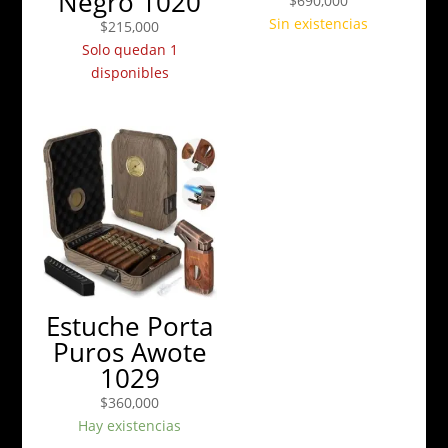
Negro 1020
$
690,000
Sin existencias
$
215,000
Solo quedan 1
disponibles
Estuche Porta
Puros Awote
1029
$
360,000
Hay existencias