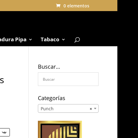
0 elementos
adura Pipa
Tabaco
Buscar…
s
Categorías
Punch
×