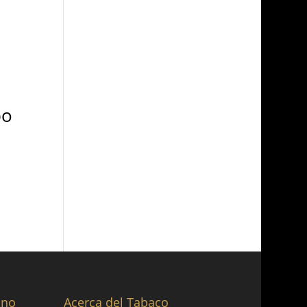
bo
ano
Acerca del Tabaco