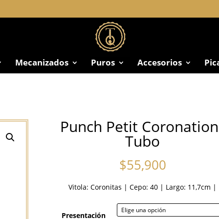
Mecanizados
Puros
Accesorios
Pic
Punch Petit Coronation
Tubo
$
55,900
Vitola:
Coronitas
|
Cepo: 40
|
Largo: 11,7cm
|
Presentación