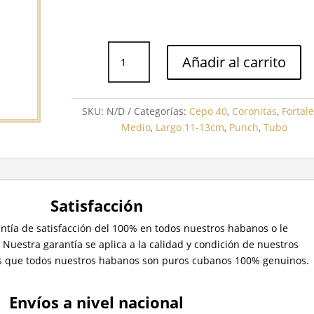
Punch
Añadir al carrito
Petit
Coronations
Tubo
SKU:
N/D
Categorías:
Cepo 40
,
Coronitas
,
Fortale
cantidad
Medio
,
Largo 11-13cm
,
Punch
,
Tubo
l
Satisfacción
tía de satisfacción del 100% en todos nuestros habanos o le
.
Nuestra garantía se aplica a la calidad y condición de nuestros
 que todos nuestros habanos son puros cubanos 100% genuinos.
Envíos a nivel nacional