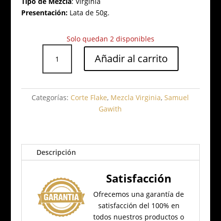
Tipo de Mezcla
:
Virginia
Presentación:
Lata de 50g.
Solo quedan 2 disponibles
Samuel
Añadir al carrito
Gawith
Lakeland
Dark
cantidad
Categorías:
Corte Flake
,
Mezcla Virginia
,
Samuel
Gawith
Descripción
Satisfacción
Ofrecemos una garantía de
satisfacción del 100% en
todos nuestros productos o