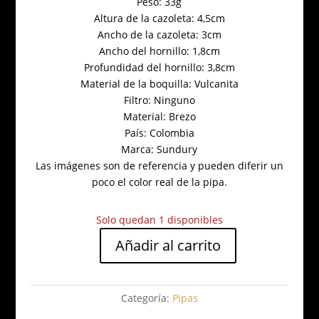
Peso: 33g
Altura de la cazoleta: 4,5cm
Ancho de la cazoleta: 3cm
Ancho del hornillo: 1,8cm
Profundidad del hornillo: 3,8cm
Material de la boquilla: Vulcanita
Filtro: Ninguno
Material: Brezo
País: Colombia
Marca: Sundury
Las imágenes son de referencia y pueden diferir un
poco el color real de la pipa.
Solo quedan 1 disponibles
Añadir al carrito
Sundury
Billiard
Incrustación
Categoría:
Pipas
madera
P59