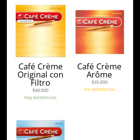
Café Crème
Café Crème
Original con
Arôme
Filtro
$
35,900
Sin existencias
$
40,000
Hay existencias