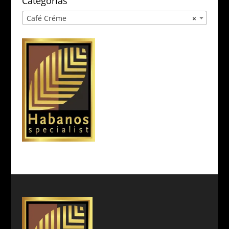
Categorías
Café Créme
×