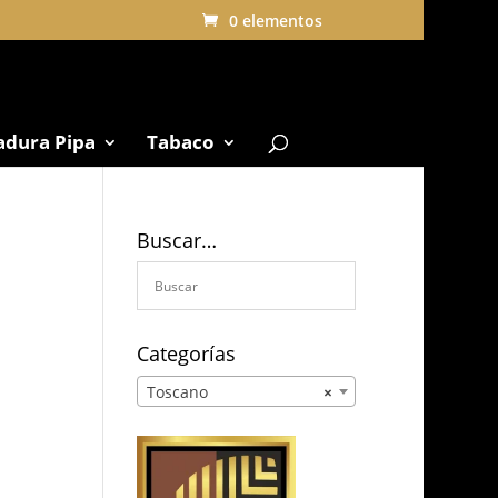
0 elementos
adura Pipa
Tabaco
Buscar…
Categorías
Toscano
×