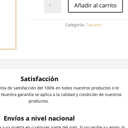
Toscano
Añadir al carrito
Toscanello
Castano
Raffinato
Categoría:
Toscano
cantidad
Satisfacción
ía de satisfacción del 100% en todos nuestros productos o le
.
Nuestra garantía se aplica a la calidad y condición de nuestros
productos.
Envíos a nivel nacional
 a su puerta en cualquier parte del país.
Si no recibe su envío, lo