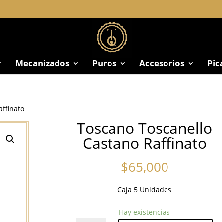
Mecanizados
Puros
Accesorios
Pic
ffinato
Toscano Toscanello
Castano Raffinato
$
65,000
Caja 5 Unidades
Hay existencias