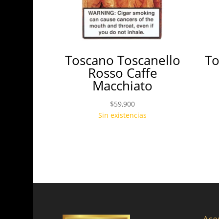
Toscano Toscanello
To
Rosso Caffe
Macchiato
$
59,900
Sin existencias